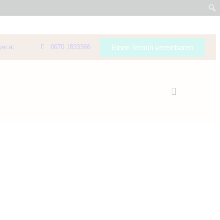
Einen Termin vereinbaren
er.at
0670 1833366